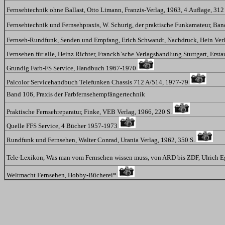
Fernsehtechnik ohne Ballast, Otto Limann, Franzis-Verlag, 1963, 4.Auflage, 312
Fernsehtechnik und Fernsehpraxis, W. Schurig, der praktische Funkamateur, Ba
Fernseh-Rundfunk, Senden und Empfang, Erich Schwandt, Nachdruck, Hein Verl
Fernsehen für alle, Heinz Richter, Franckh`sche Verlagshandlung Stuttgart, Erst
Grundig Farb-FS Service, Handbuch 1967-1970
Palcolor Servicehandbuch Telefunken Chassis 712 A/514, 1977-79
Band 106, Praxis der Farbfernsehempfängertechnik
Praktische Fernsehreparatur, Finke, VEB Verlag, 1966, 220 S.
Quelle FFS Service, 4 Bücher 1957-1973
Rundfunk und Fernsehen, Walter Conrad, Urania Verlag, 1962, 350 S.
Tele-Lexikon, Was man vom Fernsehen wissen muss, von ARD bis ZDF, Ulrich E
Weltmacht Fernsehen, Hobby-Bücherei*